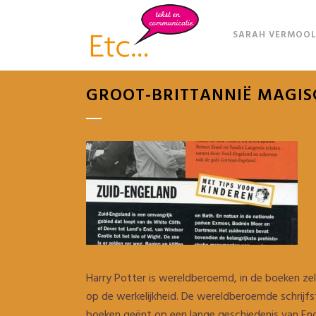
SARAH VERMOOL
GROOT-BRITTANNIË MAGIS
Harry Potter is wereldberoemd, in de boeken zel
op de werkelijkheid. De wereldberoemde schrijfst
boeken geënt op een lange geschiedenis van Eng