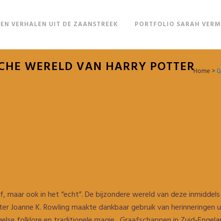
EN VERHALEN UIT DE ZAANSTREEK
PORTFOLIO SARAH VER
CHE WERELD VAN HARRY POTTER
Home
>
G
f, maar ook in het “echt”. De bijzondere wereld van deze inmiddels
er Joanne K. Rowling maakte dankbaar gebruik van herinneringen uit
else folklore en traditionele magie. Graafschappen in Zuid-Engela