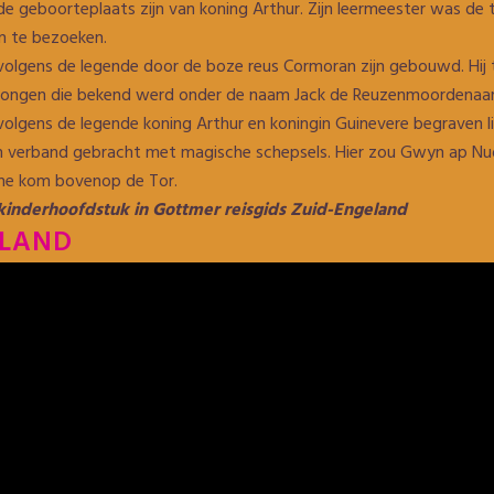
e geboorteplaats zijn van koning Arthur. Zijn leermeester was de t
jn te bezoeken.
volgens de legende door de boze reus Cormoran zijn gebouwd. Hij 
ke jongen die bekend werd onder de naam Jack de Reuzenmoordenaar. 
volgens de legende koning Arthur en koningin Guinevere begraven li
in verband gebracht met magische schepsels. Hier zou Gwyn ap Nu
sche kom bovenop de Tor.
kinderhoofdstuk in Gottmer reisgids Zuid-Engeland
ELAND