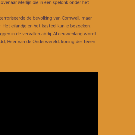
ovenaar Merlijn die in een spelonk onder het
terroriseerde de bevolking van Cornwall, maar
Het eilandje en het kasteel kun je bezoeken.
ggen in de vervallen abdij. Al eeuwenlang wordt
dd, Heer van de Onderwereld, koning der feeën