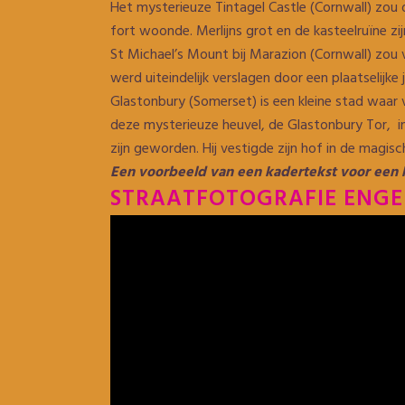
Het mysterieuze Tintagel Castle (Cornwall) zou d
fort woonde. Merlijns grot en de kasteelruïne zi
St Michael’s Mount bij Marazion (Cornwall) zou 
werd uiteindelijk verslagen door een plaatselij
Glastonbury (Somerset) is een kleine stad waar 
deze mysterieuze heuvel, de Glastonbury Tor, 
zijn geworden. Hij vestigde zijn hof in de magi
Een voorbeeld van een kadertekst voor een 
STRAATFOTOGRAFIE ENG