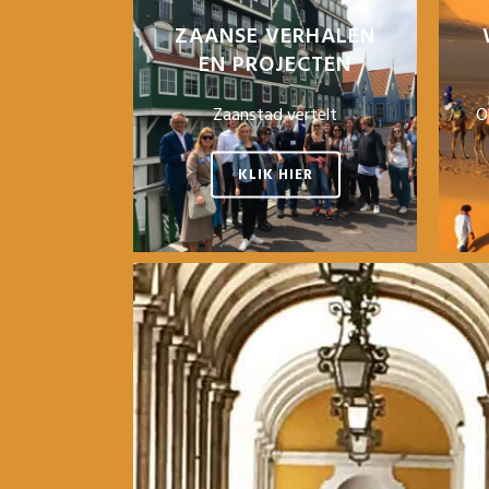
ZAANSE VERHALEN
EN PROJECTEN
Zaanstad vertelt
O
KLIK HIER