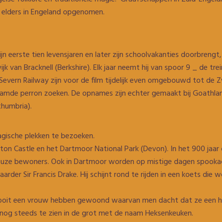
er elders in Engeland opgenomen.
n eerste tien levensjaren en later zijn schoolvakanties doorbrengt, 
jk van Bracknell (Berkshire). Elk jaar neemt hij van spoor 9 _ de t
vern Railway zijn voor de film tijdelijk even omgebouwd tot de Zw
amde perron zoeken. De opnames zijn echter gemaakt bij Goathlan
thumbria).
agische plekken te bezoeken.
on Castle en het Dartmoor National Park (Devon). In het 900 jaar 
uze bewoners. Ook in Dartmoor worden op mistige dagen spookacht
der Sir Francis Drake. Hij schijnt rond te rijden in een koets die
u ooit een vrouw hebben gewoond waarvan men dacht dat ze een h
 nog steeds te zien in de grot met de naam Heksenkeuken.