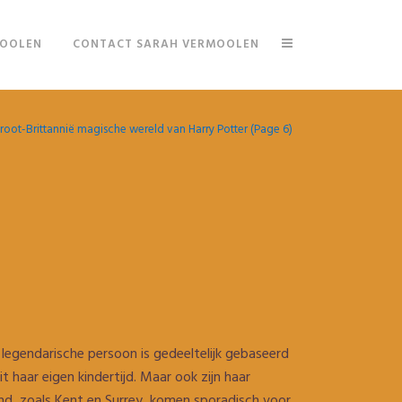
MOOLEN
CONTACT SARAH VERMOOLEN
root-Brittannië magische wereld van Harry Potter
(Page 6)
 legendarische persoon is gedeeltelijk gebaseerd
 haar eigen kindertijd. Maar ook zijn haar
nd, zoals Kent en Surrey, komen sporadisch voor