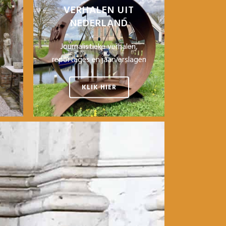
VERHALEN UIT
NEDERLAND
Journalistieke verhalen,
reportages en jaarverslagen
KLIK HIER