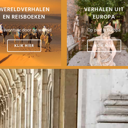
WERELDVERHALEN
VERHALEN UIT
EN REISBOEKEN
EUROPA
p avontuur door de wereld
Op pad in Europa
KLIK HIER
KLIK HIER