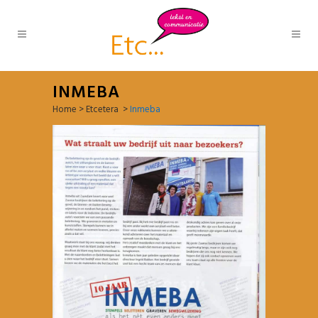
INMEBA
Home
>
Etcetera
>
Inmeba