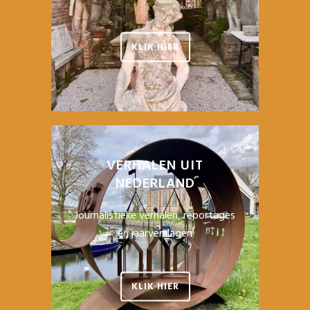
KLIK HIER
VERHALEN UIT
NEDERLAND
Journalistieke verhalen, reportages
en jaarverslagen
KLIK HIER