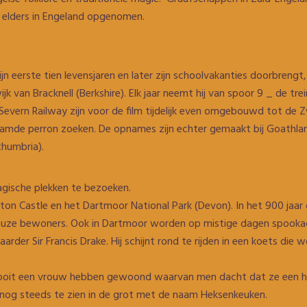
er elders in Engeland opgenomen.
n eerste tien levensjaren en later zijn schoolvakanties doorbrengt, 
jk van Bracknell (Berkshire). Elk jaar neemt hij van spoor 9 _ de t
vern Railway zijn voor de film tijdelijk even omgebouwd tot de Zw
amde perron zoeken. De opnames zijn echter gemaakt bij Goathlan
thumbria).
agische plekken te bezoeken.
on Castle en het Dartmoor National Park (Devon). In het 900 jaar 
uze bewoners. Ook in Dartmoor worden op mistige dagen spookacht
der Sir Francis Drake. Hij schijnt rond te rijden in een koets die
u ooit een vrouw hebben gewoond waarvan men dacht dat ze een h
 nog steeds te zien in de grot met de naam Heksenkeuken.