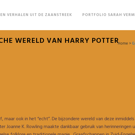
EN VERHALEN UIT DE ZAANSTREEK
PORTFOLIO SARAH VER
CHE WERELD VAN HARRY POTTER
Home
>
G
f, maar ook in het “echt”. De bijzondere wereld van deze inmiddels
er Joanne K. Rowling maakte dankbaar gebruik van herinneringen uit
else folklore en traditionele magie. Graafschappen in Zuid-Engela