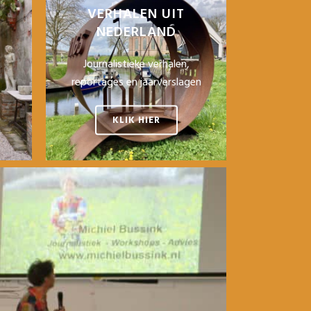
VERHALEN UIT
NEDERLAND
Journalistieke verhalen,
reportages en jaarverslagen
KLIK HIER