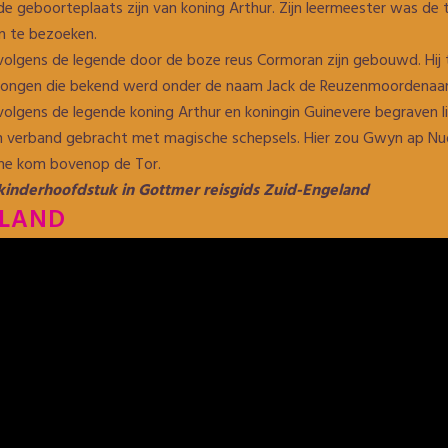
e geboorteplaats zijn van koning Arthur. Zijn leermeester was de t
jn te bezoeken.
volgens de legende door de boze reus Cormoran zijn gebouwd. Hij 
ke jongen die bekend werd onder de naam Jack de Reuzenmoordenaar. 
volgens de legende koning Arthur en koningin Guinevere begraven li
in verband gebracht met magische schepsels. Hier zou Gwyn ap Nu
sche kom bovenop de Tor.
kinderhoofdstuk in Gottmer reisgids Zuid-Engeland
ELAND