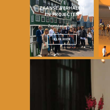
ZAANSE VERHALEN
EN PROJECTEN
Zaanstad vertelt
O
KLIK HIER