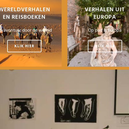
WERELDVERHALEN
VERHALEN UIT
EN REISBOEKEN
EUROPA
p avontuur door de wereld
Op pad in Europa
KLIK HIER
KLIK HIER