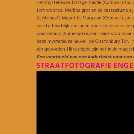
Het mysterieuze Tintagel Castle (Cornwall) zou d
fort woonde. Merlijns grot en de kasteelruïne zi
St Michael’s Mount bij Marazion (Cornwall) zou 
werd uiteindelijk verslagen door een plaatselij
Glastonbury (Somerset) is een kleine stad waar 
deze mysterieuze heuvel, de Glastonbury Tor, 
zijn geworden. Hij vestigde zijn hof in de magi
Een voorbeeld van een kadertekst voor een 
STRAATFOTOGRAFIE ENG