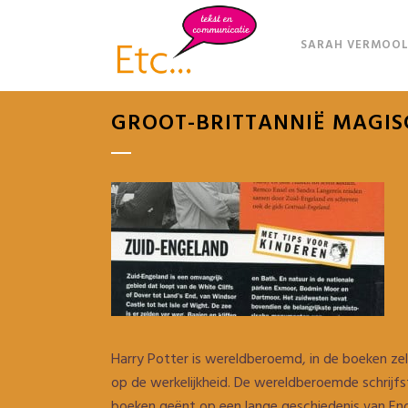
SARAH VERMOOL
GROOT-BRITTANNIË MAGIS
Harry Potter is wereldberoemd, in de boeken zel
op de werkelijkheid. De wereldberoemde schrijfst
boeken geënt op een lange geschiedenis van Eng