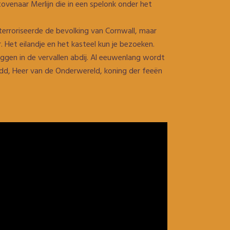
ovenaar Merlijn die in een spelonk onder het
terroriseerde de bevolking van Cornwall, maar
Het eilandje en het kasteel kun je bezoeken.
ggen in de vervallen abdij. Al eeuwenlang wordt
dd, Heer van de Onderwereld, koning der feeën