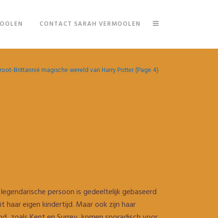
MOOLEN
CONTACT SARAH VERMOOLEN
root-Brittannië magische wereld van Harry Potter
(Page 4)
 legendarische persoon is gedeeltelijk gebaseerd
 haar eigen kindertijd. Maar ook zijn haar
nd, zoals Kent en Surrey, komen sporadisch voor