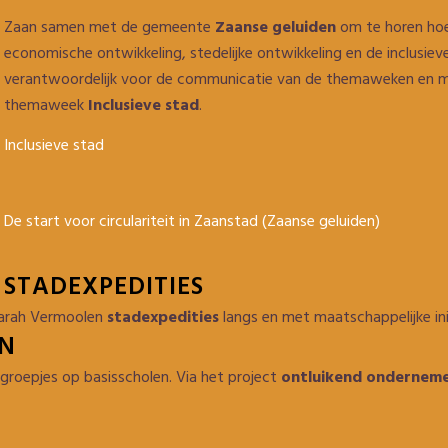
Zaan samen met de gemeente
Zaanse geluiden
om te horen hoe
economische ontwikkeling, stedelijke ontwikkeling en de inclus
verantwoordelijk voor de communicatie van de themaweken en me
themaweek
Inclusieve stad
.
Inclusieve stad
De start voor circulariteit in Zaanstad (Zaanse geluiden)
STADEXPEDITIES
arah Vermoolen
s
tadexpedities
langs en met maatschappelijke ini
N
e groepjes op basisscholen. Via het project
ontluikend ondernem