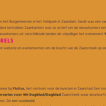
in het Burgemeester in het Veldpark in Zaandam. Sarah was een van d
l andere betrokken Zaankanters was ze actief om de nieuwkomers ee
uwkomers uit verschillende landen als vrijwilliger het evenement
RELS
n website en evenementen om de kracht van de Zaanstreek op een 
seur bij
FluXus,
het centrum voor de kunsten in Zaanstad. Een vo
rseries voor NH Dagblad/Dagblad
Zaanstreek waar amateurfo
en. Zie
een voorbeeld