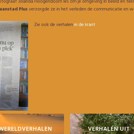
ograaf Jolanda Hoogendoorn les om je omgeving in beeld en tekst
anstad Plus
verzorgde ze in het verleden de communicatie en was
Zie ook de verhalen
in de krant
.
WERELDVERHALEN
VERHALEN UIT