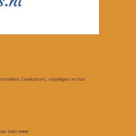
etrokken Zaankanters, vrijwilligers en hun
ean.
Lees meer