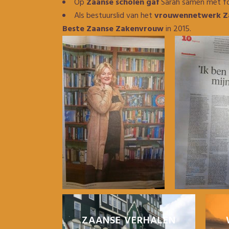
Op
Zaanse scholen gaf
Sarah samen met fot
Als bestuurslid van het
vrouwennetwerk Za
Beste Zaanse Zakenvrouw
in 2015.
ZAANSE VERHALEN