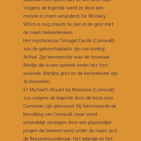
waarvan men dacht dat ze een heks was.
Volgens de legende werd ze door een
monnik in steen veranderd. De Wookey
Witch is nog steeds te zien in de grot met
de naam Heksenkeuken.
Het mysterieuze Tintagel Castle (Cornwall)
zou de geboorteplaats zijn van koning
Arthur. Zijn leermeester was de tovenaar
Merlijn die in een spelonk onder het fort
woonde. Merlijns grot en de kasteelruïne zijn
te bezoeken.
St Michael’s Mount bij Marazion (Cornwall)
zou volgens de legende door de boze reus
Cormoran zijn gebouwd. Hij terroriseerde de
bevolking van Cornwall, maar werd
uiteindelijk verslagen door een plaatselijke
jongen die bekend werd onder de naam Jack
de Reuzenmoordenaar. Het eilandje en het