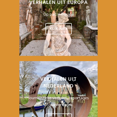
VERHALEN UIT EUROPA
Op pad in Europa
KLIK HIER
VERHALEN UIT
NEDERLAND
Journalistieke verhalen, reportages
en jaarverslagen