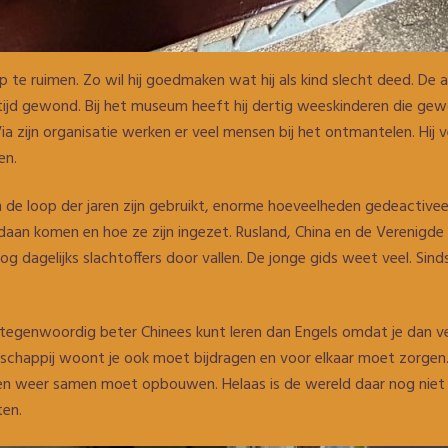
p te ruimen. Zo wil hij goedmaken wat hij als kind slecht deed. De a
tijd gewond. Bij het museum heeft hij dertig weeskinderen die ge
 zijn organisatie werken er veel mensen bij het ontmantelen. Hij 
en.
 in de loop der jaren zijn gebruikt, enorme hoeveelheden gedeactiv
daan komen en hoe ze zijn ingezet. Rusland, China en de Verenigde
g dagelijks slachtoffers door vallen. De jonge gids weet veel. Sin
je tegenwoordig beter Chinees kunt leren dan Engels omdat je dan ve
schappij woont je ook moet bijdragen en voor elkaar moet zorgen. N
en weer samen moet opbouwen. Helaas is de wereld daar nog niet 
ten.