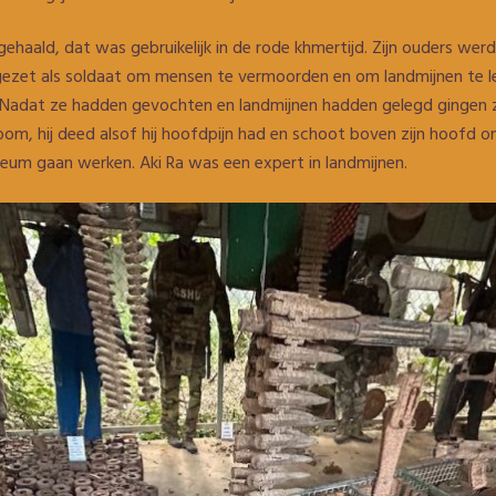
eggehaald, dat was gebruikelijk in de rode khmertijd. Zijn ouders we
 ingezet als soldaat om mensen te vermoorden en om landmijnen te
. Nadat ze hadden gevochten en landmijnen hadden gelegd gingen z
 oom, hij deed alsof hij hoofdpijn had en schoot boven zijn hoofd o
seum gaan werken. Aki Ra was een expert in landmijnen.