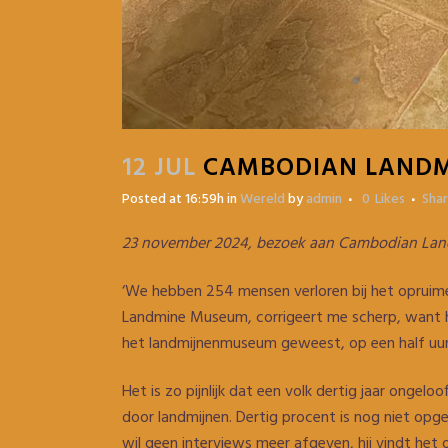
12 JUL
CAMBODIAN LANDM
Posted at 16:59h
in
Wereld
by
admin
0
Likes
Sha
23 november 2024, bezoek aan Cambodian L
‘We hebben 254 mensen verloren bij het opruimen
Landmine Museum, corrigeert me scherp, want het
het landmijnenmuseum geweest, op een half uur
Het is zo pijnlijk dat een volk dertig jaar ongel
door landmijnen. Dertig procent is nog niet opger
wil geen interviews meer afgeven, hij vindt het o