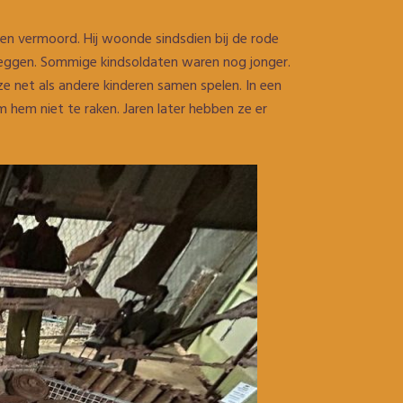
rden vermoord. Hij woonde sindsdien bij de rode
 leggen. Sommige kindsoldaten waren nog jonger.
e net als andere kinderen samen spelen. In een
m hem niet te raken. Jaren later hebben ze er