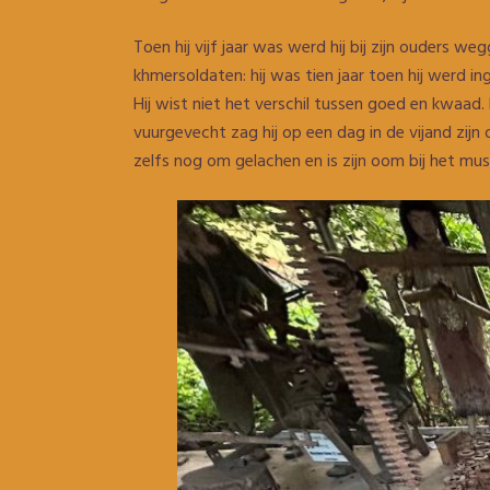
Toen hij vijf jaar was werd hij bij zijn ouders w
khmersoldaten: hij was tien jaar toen hij werd
Hij wist niet het verschil tussen goed en kwaad
vuurgevecht zag hij op een dag in de vijand zijn
zelfs nog om gelachen en is zijn oom bij het mu