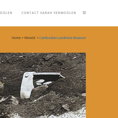
MOOLEN
CONTACT SARAH VERMOOLEN
Home
>
Wereld
>
Cambodian Landmine Museum