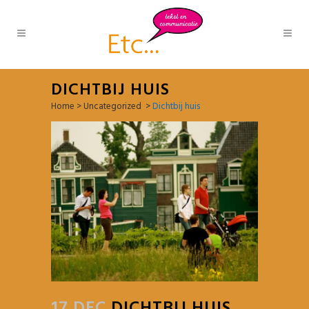
DICHTBIJ HUIS
Home
>
Uncategorized
>
Dichtbij huis
17 DEC
DICHTBIJ HUIS