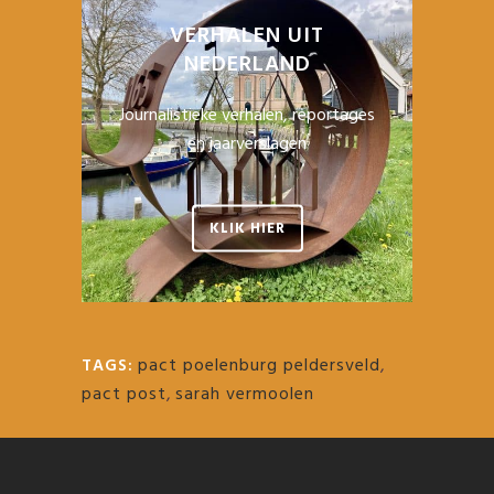
VERHALEN UIT
NEDERLAND
Journalistieke verhalen, reportages
en jaarverslagen
KLIK HIER
pact poelenburg peldersveld
,
TAGS:
pact post
,
sarah vermoolen