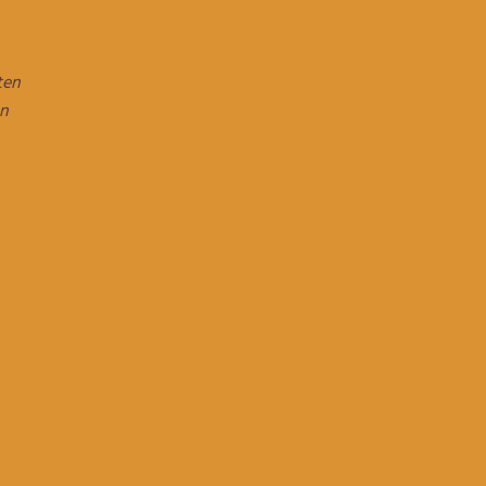
ten
en