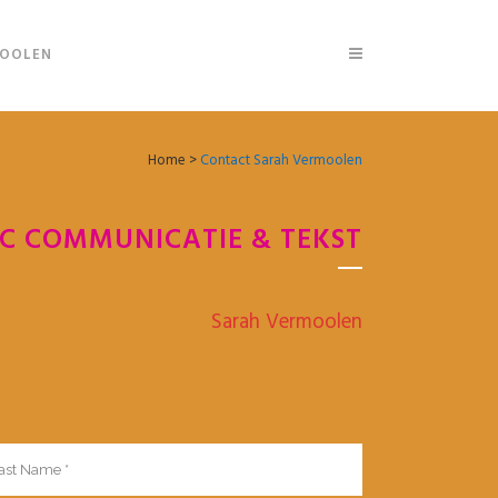
MOOLEN
CONTACT SARAH VERMOOLEN
Home
>
Contact Sarah Vermoolen
C COMMUNICATIE & TEKST
Sarah Vermoolen