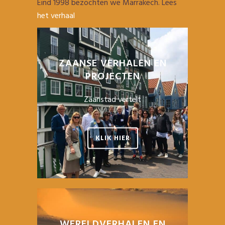
Eind 1998 bezochten we Marrakech. Lees
het verhaal
ZAANSE VERHALEN EN
PROJECTEN
Zaanstad vertelt
KLIK HIER
WERELDVERHALEN EN