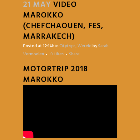
21 MAY
VIDEO
MAROKKO
(CHEFCHAOUEN, FES,
MARRAKECH)
Posted at 12:14h
in
Citytrips
,
Wereld
by
Sarah
Vermoolen
0
Likes
Share
MOTORTRIP 2018
MAROKKO