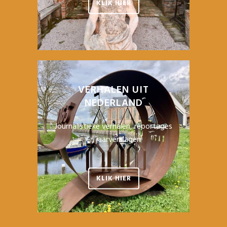
KLIK HIER
VERHALEN UIT
NEDERLAND
Journalistieke verhalen, reportages
en jaarverslagen
KLIK HIER