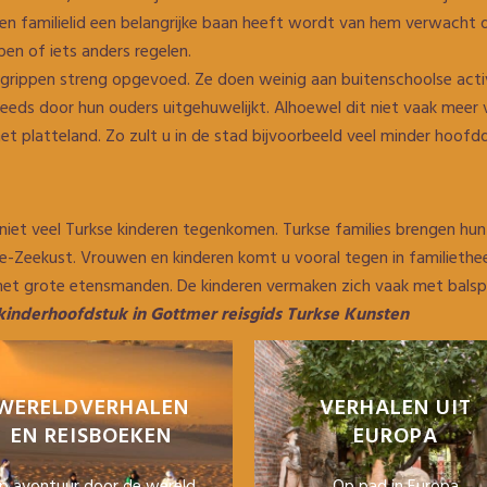
een familielid een belangrijke baan heeft wordt van hem verwacht d
en of iets anders regelen.
rippen streng opgevoed. Ze doen weinig aan buitenschoolse activi
eds door hun ouders uitgehuwelijkt. Alhoewel dit niet vaak meer
et platteland. Zo zult u in de stad bijvoorbeeld veel minder hoofdd
niet veel Turkse kinderen tegenkomen. Turkse families brengen hu
te-Zeekust. Vrouwen en kinderen komt u vooral tegen in familiethee
 met grote etensmanden. De kinderen vermaken zich vaak met balsp
kinderhoofdstuk in Gottmer reisgids Turkse Kunsten
WERELDVERHALEN
VERHALEN UIT
EN REISBOEKEN
EUROPA
p avontuur door de wereld
Op pad in Europa