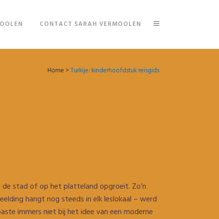
MOOLEN
CONTACT SARAH VERMOOLEN
Home
>
Turkije: kinderhoofdstuk reisgids
d in de stad of op het platteland opgroeit. Zo’n
elding hangt nog steeds in elk leslokaal – werd
paste immers niet bij het idee van een moderne