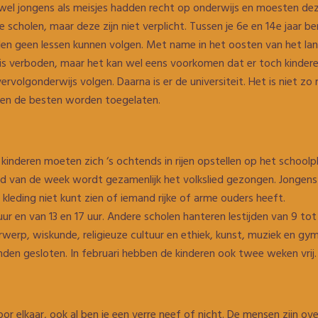
owel jongens als meisjes hadden recht op onderwijs en moesten deze
e scholen, maar deze zijn niet verplicht. Tussen je 6e en 14e jaar ben 
en geen lessen kunnen volgen. Met name in het oosten van het lan
r is verboden, maar het kan wel eens voorkomen dat er toch kinderen
r vervolgonderwijs volgen. Daarna is er de universiteit. Het is niet z
een de besten worden toegelaten.
inderen moeten zich ‘s ochtends in rijen opstellen op het schoolplei
nd van de week wordt gezamenlijk het volkslied gezongen. Jongens 
kleding niet kunt zien of iemand rijke of arme ouders heeft.
ur en van 13 en 17 uur. Andere scholen hanteren lestijden van 9 tot
rwerp, wiskunde, religieuze cultuur en ethiek, kunst, muziek en gym
den gesloten. In februari hebben de kinderen ook twee weken vrij.
voor elkaar, ook al ben je een verre neef of nicht. De mensen zijn ov