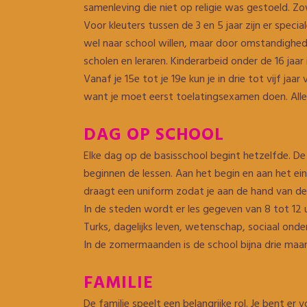
samenleving die niet op religie was gestoeld. Z
Voor kleuters tussen de 3 en 5 jaar zijn er special
wel naar school willen, maar door omstandighed
scholen en leraren. Kinderarbeid onder de 16 jaa
Vanaf je 15e tot je 19e kun je in drie tot vijf jaa
want je moet eerst toelatingsexamen doen. All
DAG OP SCHOOL
Elke dag op de basisschool begint hetzelfde. De k
beginnen de lessen. Aan het begin en aan het ei
draagt een uniform zodat je aan de hand van de 
In de steden wordt er les gegeven van 8 tot 12 u
Turks, dagelijks leven, wetenschap, sociaal onde
In de zomermaanden is de school bijna drie maan
FAMILIE
De familie speelt een belangrijke rol. Je bent er 