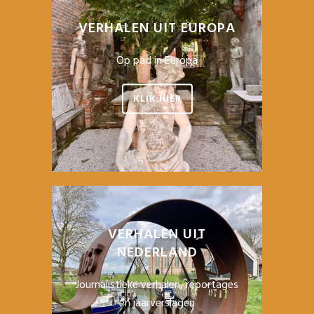
VERHALEN UIT EUROPA
Op pad in Europa
KLIK HIER
VERHALEN UIT
NEDERLAND
Journalistieke verhalen, reportages
en jaarverslagen