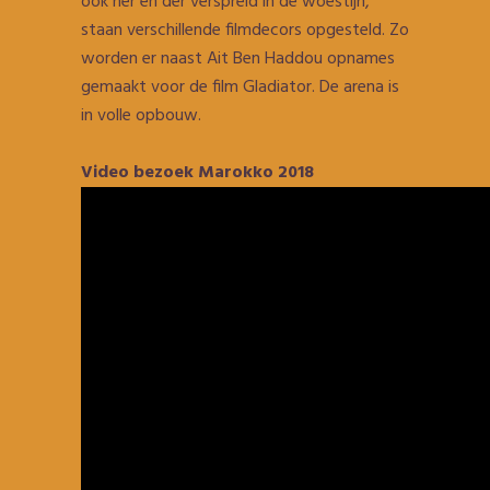
ook her en der verspreid in de woestijn,
staan verschillende filmdecors opgesteld. Zo
worden er naast Ait Ben Haddou opnames
gemaakt voor de film Gladiator. De arena is
in volle opbouw.
Video bezoek Marokko 2018