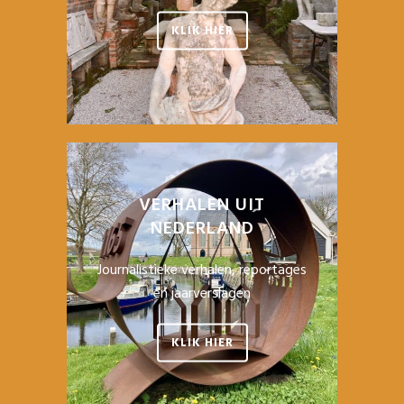
KLIK HIER
VERHALEN UIT
NEDERLAND
Journalistieke verhalen, reportages
en jaarverslagen
KLIK HIER