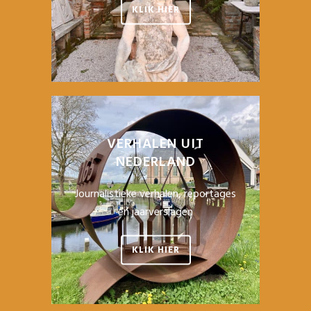
KLIK HIER
VERHALEN UIT
NEDERLAND
Journalistieke verhalen, reportages
en jaarverslagen
KLIK HIER