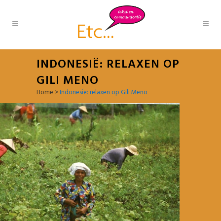
INDONESIË: RELAXEN OP
GILI MENO
Home
>
Indonesië: relaxen op Gili Meno