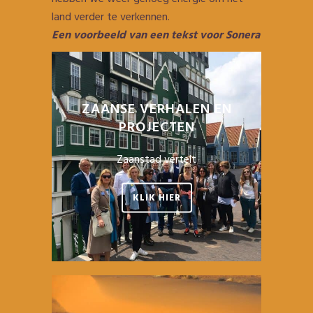
land verder te verkennen.
Een voorbeeld van een tekst voor Sonera
ZAANSE VERHALEN EN
PROJECTEN
Zaanstad vertelt
KLIK HIER