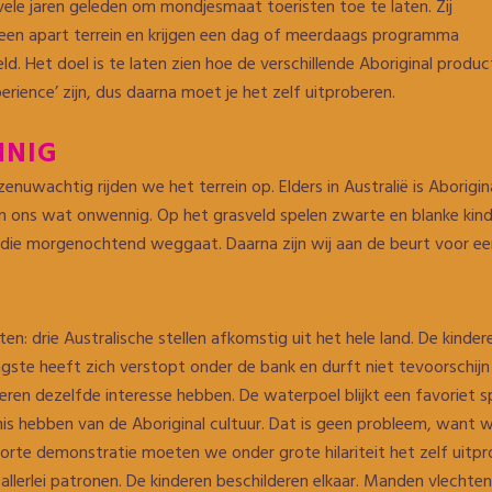
le jaren geleden om mondjesmaat toeristen toe te laten. Zij
 een apart terrein en krijgen een dag of meerdaags programma
d. Het doel is te laten zien hoe de verschillende Aboriginal pro
erience’ zijn, dus daarna moet je het zelf uitproberen.
NIG
enuwachtig rijden we het terrein op. Elders in Australië is Abori
 ons wat onwennig. Op het grasveld spelen zwarte en blanke kinde
 die morgenochtend weggaat. Daarna zijn wij aan de beurt voor een 
n: drie Australische stellen afkomstig uit het hele land. De kindere
te heeft zich verstopt onder de bank en durft niet tevoorschijn t
eren dezelfde interesse hebben. De waterpoel blijkt een favoriet s
is hebben van de Aboriginal cultuur. Dat is geen probleem, want 
korte demonstratie moeten we onder grote hilariteit het zelf uitp
llerlei patronen. De kinderen beschilderen elkaar. Manden vlechten