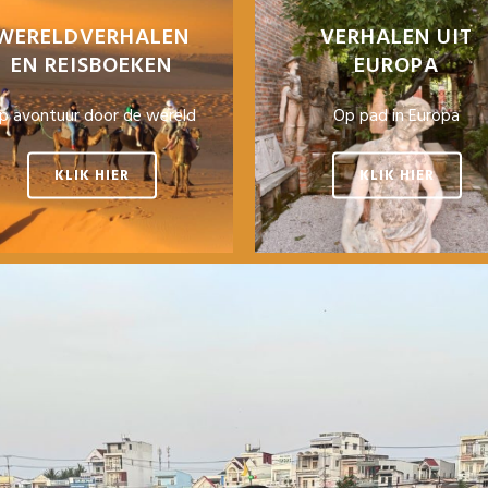
WERELDVERHALEN
VERHALEN UIT
EN REISBOEKEN
EUROPA
p avontuur door de wereld
Op pad in Europa
KLIK HIER
KLIK HIER