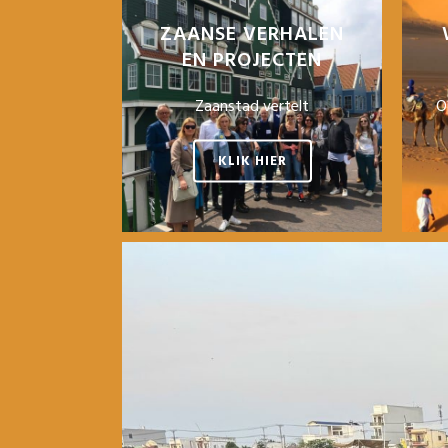
ZAANSE VERHALEN
EN PROJECTEN
Zaanstad vertelt
O
KLIK HIER