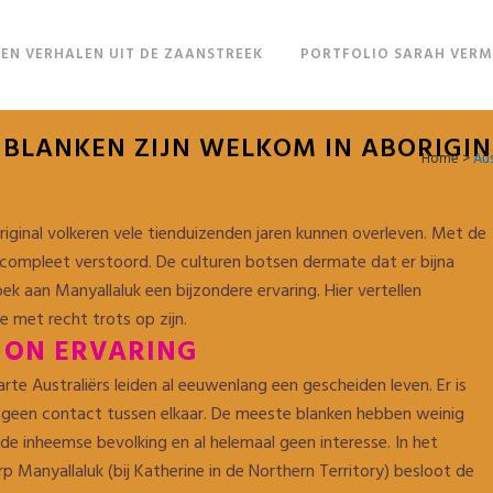
EN VERHALEN UIT DE ZAANSTREEK
PORTFOLIO SARAH VER
BLANKEN ZIJN WELKOM IN ABORIGIN
Home
>
Aus
ginal volkeren vele tienduizenden jaren kunnen overleven. Met de
d compleet verstoord. De culturen botsen dermate dat er bijna
ek aan Manyallaluk een bijzondere ervaring. Hier vertellen
ze met recht trots op zijn.
 ON ERVARING
rte Australiërs leiden al eeuwenlang een gescheiden leven. Er is
f geen contact tussen elkaar. De meeste blanken hebben weinig
de inheemse bevolking en al helemaal geen interesse. In het
rp Manyallaluk (bij Katherine in de Northern Territory) besloot de