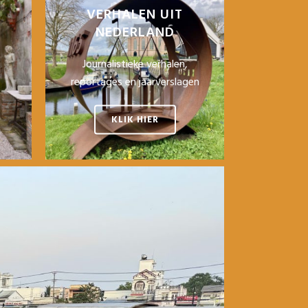
VERHALEN UIT
NEDERLAND
Journalistieke verhalen,
reportages en jaarverslagen
KLIK HIER