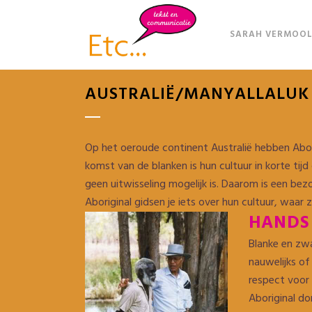
SARAH VERMOOL
AUSTRALIË/MANYALLALUK 
Op het oeroude continent Australië hebben Abori
komst van de blanken is hun cultuur in korte tij
geen uitwisseling mogelijk is. Daarom is een bezo
Aboriginal gidsen je iets over hun cultuur, waar 
HANDS
Blanke en zwa
nauwelijks o
respect voor 
Aboriginal do