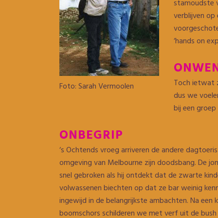
stamoudste ve
verblijven op
voorgeschotel
‘hands on exp
ONWEN
Toch ietwat z
Foto: Sarah Vermoolen
dus we voelen
bij een groep
ONBEGRIP
‘s Ochtends vroeg arriveren de andere dagtoeriste
omgeving van Melbourne zijn doodsbang. De jongs
snel gebroken als hij ontdekt dat de zwarte kind
volwassenen biechten op dat ze bar weinig kenn
ingewijd in de belangrijkste ambachten. Na een 
boomschors schilderen we met verf uit de bush a