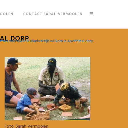
MOOLEN
CONTACT SARAH VERMOOLEN
AL DORP
tralië/Manyallaluk Blanken zijn welkom in Aboriginal dorp
Foto: Sarah Vermoolen