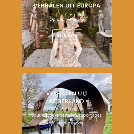
VERHALEN UIT EUROPA
Op pad in Europa
KLIK HIER
VERHALEN UIT
NEDERLAND
Journalistieke verhalen, reportages
en jaarverslagen