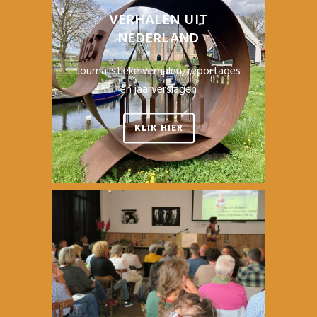
VERHALEN UIT
NEDERLAND
Journalistieke verhalen, reportages
en jaarverslagen
KLIK HIER