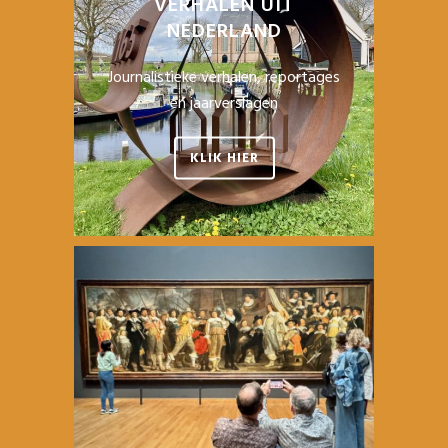
VERHALEN UIT
NEDERLAND
Journalistieke verhalen, reportages
en jaarverslagen
KLIK HIER