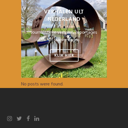
VERHALEN UIT
NEDERLAND
Journalistieke verhalen, reportages
en jaarverslagen
KLIK HIER
No posts were found.