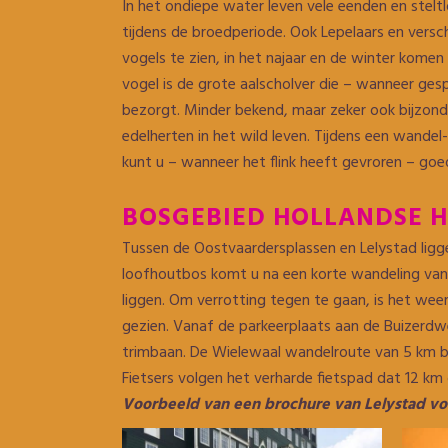
In het ondiepe water leven vele eenden en stelt
tijdens de broedperiode. Ook Lepelaars en verschi
vogels te zien, in het najaar en de winter komen 
vogel is de grote aalscholver die – wanneer ge
bezorgt. Minder bekend, maar zeker ook bijzonde
edelherten in het wild leven. Tijdens een wandel
kunt u – wanneer het flink heeft gevroren – go
BOSGEBIED HOLLANDSE 
Tussen de Oostvaardersplassen en Lelystad ligg
loofhoutbos komt u na een korte wandeling van
liggen. Om verrotting tegen te gaan, is het wee
gezien. Vanaf de parkeerplaats aan de Buizerdw
trimbaan. De Wielewaal wandelroute van 5 km be
Fietsers volgen het verharde fietspad dat 12 km 
Voorbeeld van een brochure van Lelystad vo