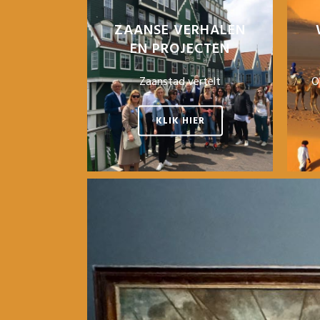
ZAANSE VERHALEN
EN PROJECTEN
Zaanstad vertelt
O
KLIK HIER