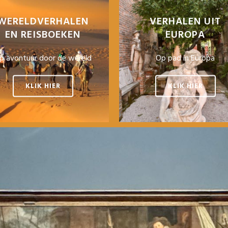
WERELDVERHALEN
VERHALEN UIT
EN REISBOEKEN
EUROPA
p avontuur door de wereld
Op pad in Europa
KLIK HIER
KLIK HIER