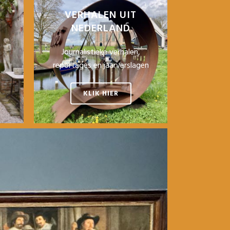
VERHALEN UIT
NEDERLAND
Journalistieke verhalen,
reportages en jaarverslagen
KLIK HIER