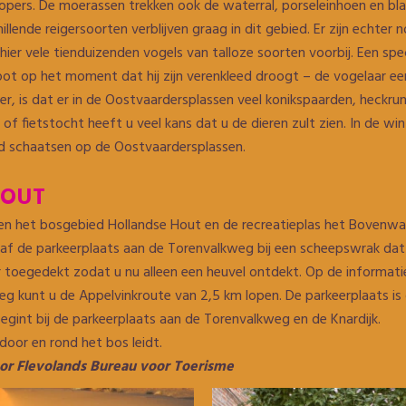
lopers. De moerassen trekken ook de waterral, porseleinhoen en b
llende reigersoorten verblijven graag in dit gebied. Er zijn echter 
hier vele tienduizenden vogels van talloze soorten voorbij. Een spe
spot op het moment dat hij zijn verenkleed droogt – de vogelaar e
r, is dat er in de Oostvaardersplassen veel konikspaarden, heckru
- of fietstocht heeft u veel kans dat u de dieren zult zien. In de 
ed schaatsen op de Oostvaardersplassen.
HOUT
en het bosgebied Hollandse Hout en de recreatieplas het Bovenwat
af de parkeerplaats aan de Torenvalkweg bij een scheepswrak da
r toegedekt zodat u nu alleen een heuvel ontdekt. Op de informatie
eg kunt u de Appelvinkroute van 2,5 km lopen. De parkeerplaats i
gint bij de parkeerplaats aan de Torenvalkweg en de Knardijk.
door en rond het bos leidt.
or Flevolands Bureau voor Toerisme