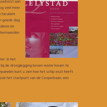
lauwborst aan
nog veel meer
ctaculaire
en goede dag
nderen en
wintermaanden
er. In het
t bij de drooglegging boven water kwam te
panelen kunt u zien hoe het schip eruit heeft
s ook het startpunt van de Cooperbaan, een