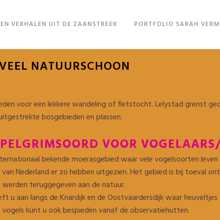
EN VERHALEN UIT DE ZAANSTREEK
PORTFOLIO SARAH VER
 VEEL NATUURSCHOON
en voor een lekkere wandeling of fietstocht. Lelystad grenst gede
 uitgestrekte bosgebieden en plassen.
 PELGRIMSOORD VOOR VOGELAARS
ternationaal bekende moerasgebied waar vele vogelsoorten leven of 
van Nederland er zo hebben uitgezien. Het gebied is bij toeval on
n werden teruggegeven aan de natuur.
t u aan langs de Knardijk en de Oostvaardersdijk waar heuveltjes 
e vogels kunt u ook bespieden vanaf de observatiehutten.