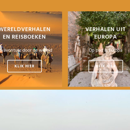
WERELDVERHALEN
VERHALEN UIT
EN REISBOEKEN
EUROPA
p avontuur door de wereld
Op pad in Europa
KLIK HIER
KLIK HIER