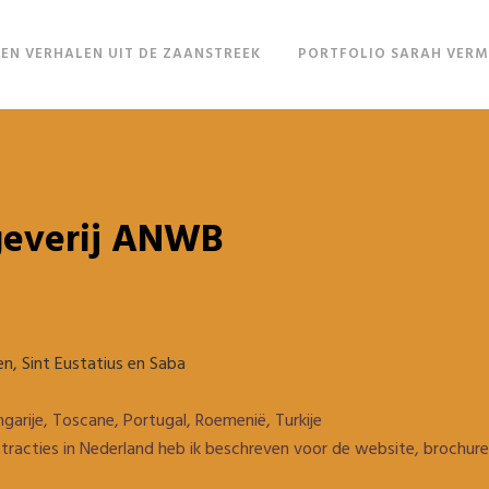
EN VERHALEN UIT DE ZAANSTREEK
PORTFOLIO SARAH VER
geverij ANWB
en, Sint Eustatius en Saba
garije, Toscane, Portugal, Roemenië, Turkije
ttracties in Nederland heb ik beschreven voor de website, brochur