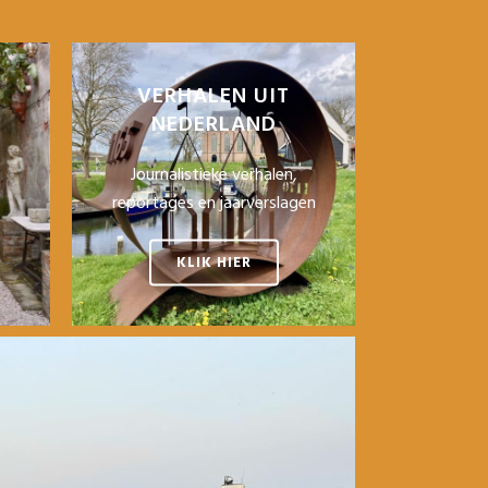
VERHALEN UIT
NEDERLAND
Journalistieke verhalen,
reportages en jaarverslagen
KLIK HIER