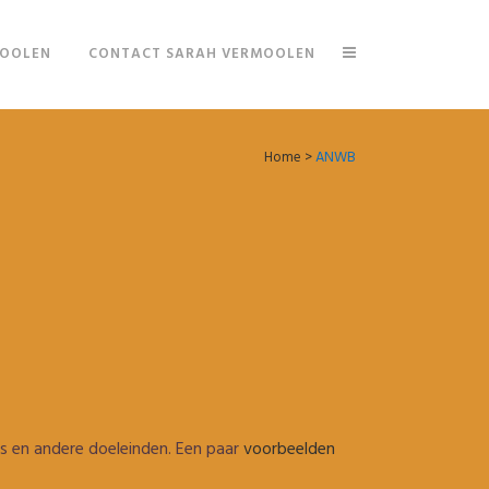
MOOLEN
CONTACT SARAH VERMOOLEN
Home
>
ANWB
es en andere doeleinden. Een paar
voorbeelden