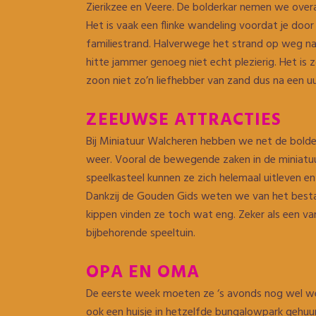
Zierikzee en Veere. De bolderkar nemen we overa
Het is vaak een flinke wandeling voordat je doo
familiestrand. Halverwege het strand op weg na
hitte jammer genoeg niet echt plezierig. Het is z
zoon niet zo’n liefhebber van zand dus na een u
ZEEUWSE ATTRACTIES
Bij Miniatuur Walcheren hebben we net de bolde
weer. Vooral de bewegende zaken in de miniatuu
speelkasteel kunnen ze zich helemaal uitleven en 
Dankzij de Gouden Gids weten we van het bestaan v
kippen vinden ze toch wat eng. Zeker als een van 
bijbehorende speeltuin.
OPA EN OMA
De eerste week moeten ze ‘s avonds nog wel we
ook een huisje in hetzelfde bungalowpark gehuur