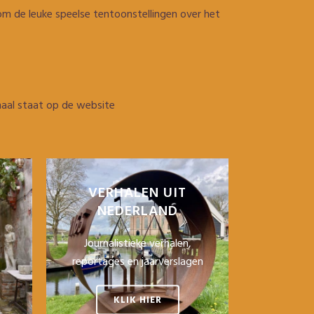
m de leuke speelse tentoonstellingen over het
haal staat op de website
VERHALEN UIT
NEDERLAND
Journalistieke verhalen,
reportages en jaarverslagen
KLIK HIER