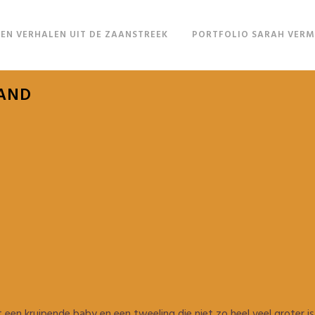
EN VERHALEN UIT DE ZAANSTREEK
PORTFOLIO SARAH VER
LAND
 een kruipende baby en een tweeling die niet zo heel veel groter is, 