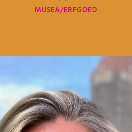
MUSEA/ERFGOED
...