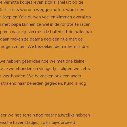
 verhitte kopjes leven zich al snel uit op de
. De t-shirts worden weggesmeten, want een
. Joep en Yola durven veel en klimmen overal op
en met papa kunnen ze wel in de rondte te racen.
prima naar zijn zin met de ballen uit de ballenbak
ldaan maken ze daarna nog een ritje met de
d mogen zitten. We bezoeken de minikermis drie
 we hebben geen idee hoe we met drie kleine
Met zwembanden en vleugeltjes blijken we zelfs
j ze vasthouden. We bezoeken ook een ander
n stralend naar beneden gegleden. Kuno is nog
neer we het terrein nog maar nauwelijks hebben
torische havenstadjes, zoals bijvoorbeeld