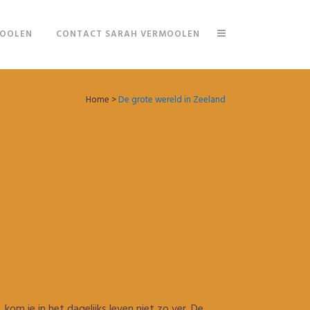
MOOLEN
CONTACT SARAH VERMOOLEN
Home
>
De grote wereld in Zeeland
kom je in het dagelijks leven niet zo ver. De