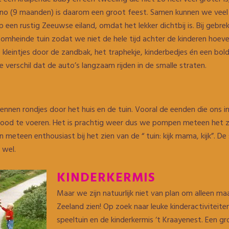
 Kuno (9 maanden) is daarom een groot feest. Samen kunnen we vee
p een rustig Zeeuwse eiland, omdat het lekker dichtbij is. Bij geb
heinde tuin zodat we niet de hele tijd achter de kinderen hoeven
leintjes door de zandbak, het traphekje, kinderbedjes én een bold
 verschil dat de auto’s langzaam rijden in de smalle straten.
ennen rondjes door het huis en de tuin. Vooral de eenden die ons 
rood te voeren. Het is prachtig weer dus we pompen meteen het z
n meteen enthousiast bij het zien van de “ tuin: kijk mama, kijk”. D
 wel.
KINDERKERMIS
Maar we zijn natuurlijk niet van plan om alleen ma
Zeeland zien! Op zoek naar leuke kinderactivitei
speeltuin en de kinderkermis ‘t Kraayenest. Een g