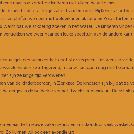
l mee naar toe zodat de kinderen niet alleen de auto zien.
r de duinen bij de prachtige zandstranden komt. Bij Renesse ontde
ar zee ploffen we neer met bolderkar en al. Joep en Yola starten 
o warm dat we afkoeling zoeken in het water. De kinderen vinden her
ur vertrekken we weer naar een leuke speeltuin aan de andere kant
rkar uitgeladen wanneer het gaat stortregenen. Een week later d
rwereld vinden ze intrigerend, maar ze snappen nog niet helemaal
hier zijn ze lange tijd verdwenen.
an de kinderboerderij in Zierikzee. De kinderen zijn blij dat ze vei
de geitjes in de bolderkar springt, breekt er paniek uit. De schrik i
nnen aan het nieuwe vakantiehuis en zijn daardoor vaak wakker.
d. Zo kunnen wij ook een avondje uit.