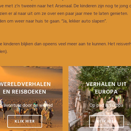
et z’n tweeën naar het Arsenaal. De kinderen zijn nog te jong o
en er al naar uit om ze over een paar jaar mee te laten genieten.
n om weer naar huis te gaan. “Ja, lekker auto slapen”.
 kinderen blijken dan opeens veel meer aan te kunnen. Het reisver
en).
WERELDVERHALEN
VERHALEN UIT
EN REISBOEKEN
EUROPA
p avontuur door de wereld
Op pad in Europa
KLIK HIER
KLIK HIER