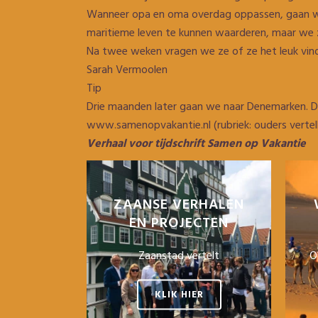
Wanneer opa en oma overdag oppassen, gaan we m
maritieme leven te kunnen waarderen, maar we zi
Na twee weken vragen we ze of ze het leuk vinde
Sarah Vermoolen
Tip
Drie maanden later gaan we naar Denemarken. De
www.samenopvakantie.nl (rubriek: ouders vertell
Verhaal voor tijdschrift Samen op Vakantie
ZAANSE VERHALEN
EN PROJECTEN
Zaanstad vertelt
O
KLIK HIER