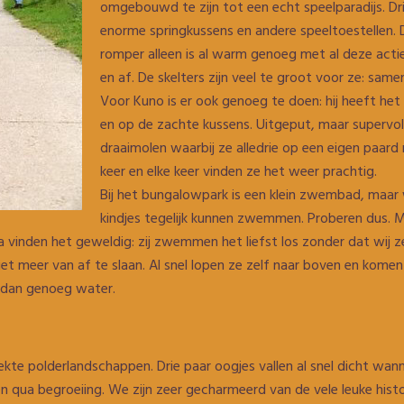
omgebouwd te zijn tot een echt speelparadijs. Drie
enorme springkussens en andere speeltoestellen
romper alleen is al warm genoeg met al deze actie
en af. De skelters zijn veel te groot voor ze: sam
Voor Kuno is er ook genoeg te doen: hij heeft het 
en op de zachte kussens. Uitgeput, maar supervo
draaimolen waarbij ze alledrie op een eigen paar
keer en elke keer vinden ze het weer prachtig.
Bij het bungalowpark is een klein zwembad, maar
kindjes tegelijk kunnen zwemmen. Proberen dus. 
la vinden het geweldig: zij zwemmen het liefst los zonder dat wi
et meer van af te slaan. Al snel lopen ze zelf naar boven en kome
r dan genoeg water.
kte polderlandschappen. Drie paar oogjes vallen al snel dicht wan
 zien qua begroeiing. We zijn zeer gecharmeerd van de vele leuke his