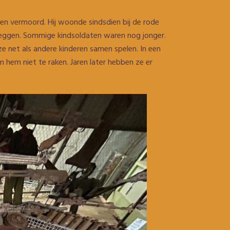
rden vermoord. Hij woonde sindsdien bij de rode
 leggen. Sommige kindsoldaten waren nog jonger.
e net als andere kinderen samen spelen. In een
m hem niet te raken. Jaren later hebben ze er