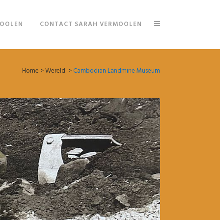
MOOLEN
CONTACT SARAH VERMOOLEN
Home
>
Wereld
>
Cambodian Landmine Museum