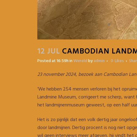
12 JUL
CAMBODIAN LANDM
Posted at 16:59h
in
Wereld
by
admin
0
Likes
Sha
23 november 2024, bezoek aan Cambodian L
‘We hebben 254 mensen verloren bij het opruimen
Landmine Museum, corrigeert me scherp, want het
het landmijnenmuseum geweest, op een half uur
Het is zo pijnlijk dat een volk dertig jaar ongel
door landmijnen. Dertig procent is nog niet opger
wil geen interviews meer afgeven, hij vindt het o