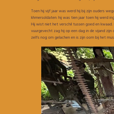
Toen hij vijf jaar was werd hij bij zijn ouders w
khmersoldaten: hij was tien jaar toen hij werd
Hij wist niet het verschil tussen goed en kwaad
vuurgevecht zag hij op een dag in de vijand zijn
zelfs nog om gelachen en is zijn oom bij het mu