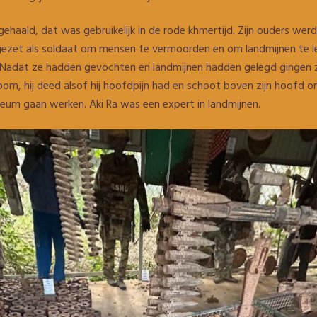
eggehaald, dat was gebruikelijk in de rode khmertijd. Zijn ouders we
 ingezet als soldaat om mensen te vermoorden en om landmijnen te
. Nadat ze hadden gevochten en landmijnen hadden gelegd gingen z
 oom, hij deed alsof hij hoofdpijn had en schoot boven zijn hoofd o
seum gaan werken. Aki Ra was een expert in landmijnen.