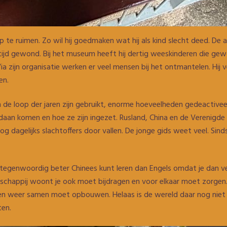
p te ruimen. Zo wil hij goedmaken wat hij als kind slecht deed. De a
tijd gewond. Bij het museum heeft hij dertig weeskinderen die ge
 zijn organisatie werken er veel mensen bij het ontmantelen. Hij 
en.
 in de loop der jaren zijn gebruikt, enorme hoeveelheden gedeactiv
daan komen en hoe ze zijn ingezet. Rusland, China en de Verenigde
g dagelijks slachtoffers door vallen. De jonge gids weet veel. Sin
je tegenwoordig beter Chinees kunt leren dan Engels omdat je dan ve
schappij woont je ook moet bijdragen en voor elkaar moet zorgen. N
en weer samen moet opbouwen. Helaas is de wereld daar nog niet 
ten.