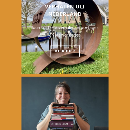
VERHALEN UIT
NEDERLAND
Journalistieke verhalen, reportages
en jaarverslagen
KLIK HIER