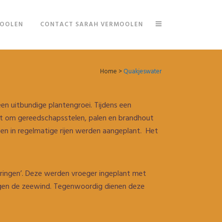
MOOLEN
CONTACT SARAH VERMOOLEN
Home
>
Quakjeswater
en uitbundige plantengroei. Tijdens een
nt om gereedschapsstelen, palen en brandhout
zen in regelmatige rijen werden aangeplant. Het
eringen’. Deze werden vroeger ingeplant met
egen de zeewind. Tegenwoordig dienen deze