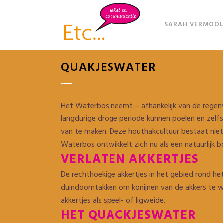
SARAH VERMOOL
QUAKJESWATER
Het Waterbos neemt – afhankelijk van de regenva
langdurige droge periode kunnen poelen en zel
van te maken. Deze houthakcultuur bestaat niet 
Waterbos ontwikkelt zich nu als een natuurlijk
VERLATEN AKKERTJES
De rechthoekige akkertjes in het gebied rond h
duindoorntakken om konijnen van de akkers te
akkertjes als speel- of ligweide.
HET QUACKJESWATER