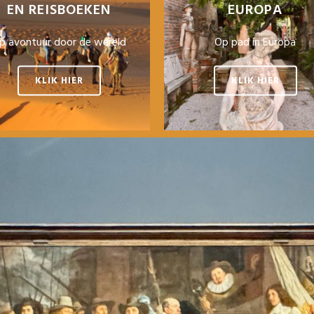
EN REISBOEKEN
EUROPA
p avontuur door de wereld
Op pad in Europa
KLIK HIER
KLIK HIER