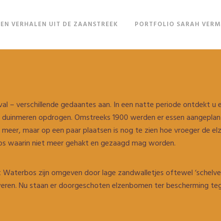
EN VERHALEN UIT DE ZAANSTREEK
PORTFOLIO SARAH VER
l – verschillende gedaantes aan. In een natte periode ontdekt u e
fs duinmeren opdrogen. Omstreeks 1900 werden er essen aangepla
meer, maar op een paar plaatsen is nog te zien hoe vroeger de el
 bos waarin niet meer gehakt en gezaagd mag worden.
et Waterbos zijn omgeven door lage zandwalletjes oftewel ‘schelv
 weren. Nu staan er doorgeschoten elzenbomen ter bescherming t