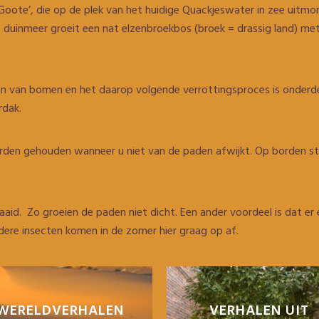
e Goote’, die op de plek van het huidige Quackjeswater in zee uitm
 duinmeer groeit een nat elzenbroekbos (broek = drassig land) me
n van bomen en het daarop volgende verrottingsproces is onderdee
rdak.
worden gehouden wanneer u niet van de paden afwijkt. Op borden s
d. Zo groeien de paden niet dicht. Een ander voordeel is dat er 
ndere insecten komen in de zomer hier graag op af.
WERELDVERHALEN
VERHALEN UIT