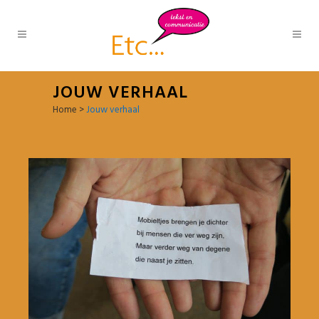
JOUW VERHAAL
Home
>
Jouw verhaal