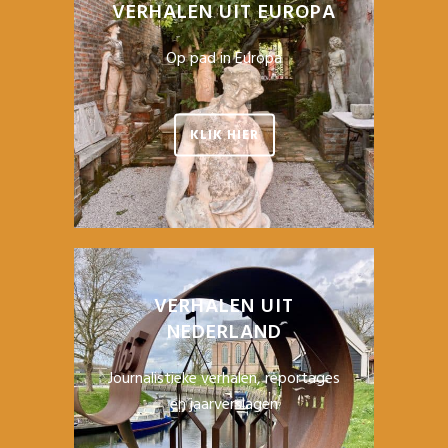
VERHALEN UIT EUROPA
Op pad in Europa
KLIK HIER
VERHALEN UIT
NEDERLAND
Journalistieke verhalen, reportages
en jaarverslagen