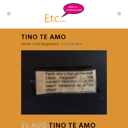
TINO TE AMO
Home
>
Uncategorized
>
Tino te amo
25 AUG
TINO TE AMO