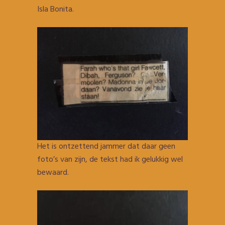
Isla Bonita.
Het is ontzettend jammer dat daar geen
foto’s van zijn, de tekst had ik gelukkig wel
bewaard.