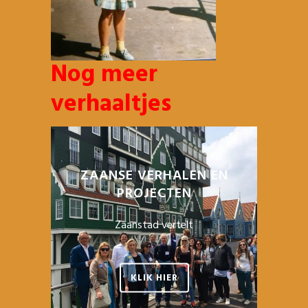
Nog meer
verhaaltjes
ZAANSE VERHALEN EN
PROJECTEN
Zaanstad vertelt
KLIK HIER