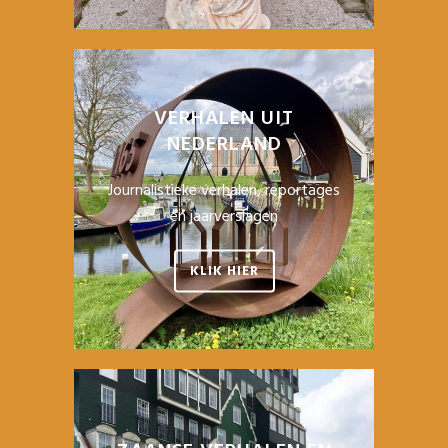
VERHALEN UIT
NEDERLAND
Journalistieke verhalen, reportages
en jaarverslagen
KLIK HIER