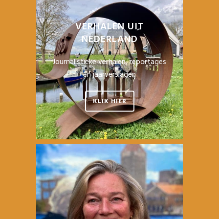
VERHALEN UIT
NEDERLAND
Journalistieke verhalen, reportages
en jaarverslagen
KLIK HIER