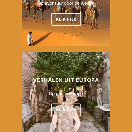
Op avontuur door de wereld
KLIK HIER
VERHALEN UIT EUROPA
Op pad in Europa
KLIK HIER