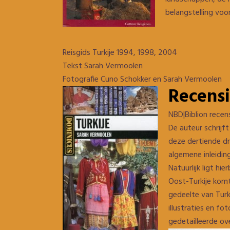
belangstelling voor
Reisgids Turkije 1994, 1998, 2004
Tekst Sarah Vermoolen
Fotografie Cuno Schokker en Sarah Vermoolen
Recensi
NBD|Biblion recen
De auteur schrijf
deze dertiende dru
algemene inleiding
Natuurlijk ligt hi
Oost-Turkije komt
gedeelte van Turki
illustraties en fo
gedetailleerde ov