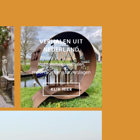
VERHALEN UIT
NEDERLAND
Journalistieke verhalen,
reportages en jaarverslagen
KLIK HIER