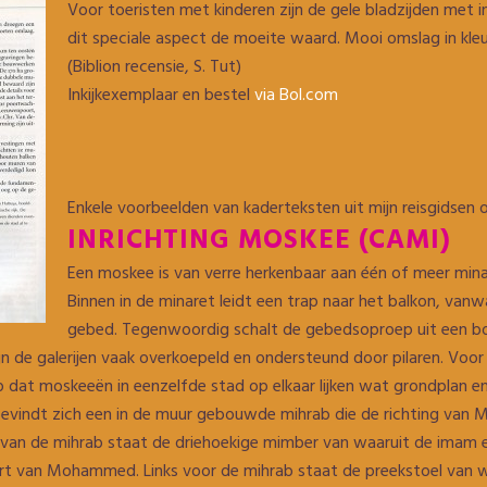
Voor toeristen met kinderen zijn de gele bladzijden met 
dit speciale aspect de moeite waard. Mooi omslag in kleu
(Biblion recensie, S. Tut)
Inkijkexemplaar en bestel
via Bol.com
Enkele voorbeelden van kaderteksten uit mijn reisgidsen ov
INRICHTING MOSKEE (CAMI)
Een moskee is van verre herkenbaar aan één of meer mina
Binnen in de minaret leidt een trap naar het balkon, va
gebed. Tegenwoordig schalt de gebedsoproep uit een box 
zijn de galerijen vaak overkoepeld en ondersteund door pilaren. Vo
op dat moskeeën in eenzelfde stad op elkaar lijken wat grondplan en 
vindt zich een in de muur gebouwde mihrab die de richting van M
 van de mihrab staat de driehoekige mimber van waaruit de imam 
t van Mohammed. Links voor de mihrab staat de preekstoel van wa