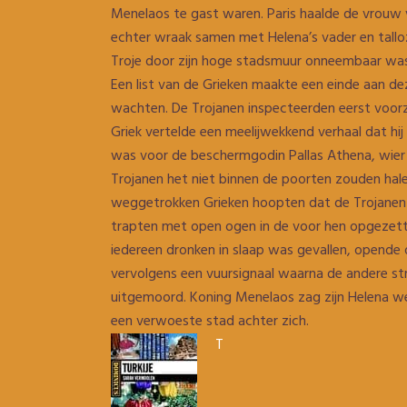
Menelaos te gast waren. Paris haalde de vrouw 
echter wraak samen met Helena’s vader en tall
Troje door zijn hoge stadsmuur onneembaar was 
Een list van de Grieken maakte een einde aan d
wachten. De Trojanen inspecteerden eerst voorz
Griek vertelde een meelijwekkend verhaal dat hi
was voor de beschermgodin Pallas Athena, wier
Trojanen het niet binnen de poorten zouden hal
weggetrokken Grieken hoopten dat de Trojanen h
trapten met open ogen in de voor hen opgezette 
iedereen dronken in slaap was gevallen, opende 
vervolgens een vuursignaal waarna de andere stri
uitgemoord. Koning Menelaos zag zijn Helena wee
een verwoeste stad achter zich.
T