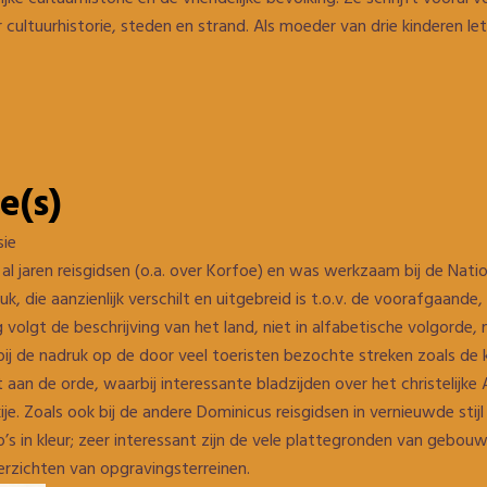
 cultuurhistorie, steden en strand. Als moeder van drie kinderen let
e(s)
sie
t al jaren reisgidsen (o.a. over Korfoe) en was werkzaam bij de Nat
k, die aanzienlijk verschilt en uitgebreid is t.o.v. de voorafgaande, b
 volgt de beschrijving van het land, niet in alfabetische volgorde, 
erbij de nadruk op de door veel toeristen bezochte streken zoals de
 aan de orde, waarbij interessante bladzijden over het christelijk
je. Zoals ook bij de andere Dominicus reisgidsen in vernieuwde stijl z
to’s in kleur; zeer interessant zijn de vele plattegronden van gebou
erzichten van opgravingsterreinen.