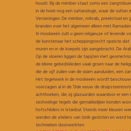
houdt. Bij de mimber staat soms een zangtribun
in de hoek nog een sultansloge, waar de sultan 
Versieringen. De mimber, mihrab, preekstoel en 
branden over het algemeen alleen met Ramadan
In moskeeën zult u geen religieuze of levende 
de kunstenaar het scheppingsrecht opeiste dat 
muren en in de koepels zijn aangebracht. De Arab
Op de vloeren liggen de tapijten met geometrisc
de kleine gebedskleden vaak groen naar de heil
die de vijf zuilen van de islam aanduiden, een za
Het tegelwerk in de moskeeën wordt beschouwd 
voorzagen al in de 13de eeuw de druipsteenmotie
achthoeken, die zij glazuurden waardoor er een
zeshoekige tegels die gemakkelijker konden wor
hofschilders in Istanbul. Steeds meer kleuren w
werden de ateliers van Iznik gesloten en werd 
technieken doorwerkten.