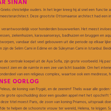
AR SINAN
eks christelijke ouders. In het leger kreeg hij al snel een functie
 meesterarchitect. Deze grootste Ottomaanse architect had een in
ij verantwoordelijk voor honderden bouwwerken. Het meest invloed
ressen, ziekenhuizen, karavaanserays, badhuizen en bruggen en aqu
tworpen, vandaar dat veel gebouwen uit die periode op elkaar lij
zijn de Selim Cami in Edirne en de Süleyman Cami in Istanbul. Bei
n de centrale koepel uit de Aya Sofia, zijn grote voorbeeld. Hij pa
est zien en de ruimte in een zee van licht baadde. Om het interieu
onderdeel van een religieus complex, waartoe ook een medresse, h
ANSE OORLOG
Peleus, de koning van Frygië, en de zeenimf Thelis waar alle goden
kte grote opschudding door een gouden appel met het opschrift ‘
deze titel moest Paris, de zoon van koning Priamos, uitspraak doe
fde te helpen de schoonste vrouw ter wereld, Helena, te krijgen. Sa