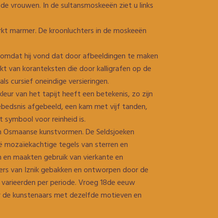
de vrouwen. In de sultansmoskeeën ziet u links
erkt marmer. De kroonluchters in de moskeeën
, omdat hij vond dat door afbeeldingen te maken
t van koranteksten die door kalligrafen op de
s cursief oneindige versieringen.
ur van het tapijt heeft een betekenis, zo zijn
bedsnis afgebeeld, een kam met vijf tanden,
t symbool voor reinheid is.
en Osmaanse kunstvormen. De Seldsjoeken
ië mozaïekachtige tegels van sterren en
 en maakten gebruik van vierkante en
iers van Iznik gebakken en ontworpen door de
n varieerden per periode. Vroeg 18de eeuw
ar de kunstenaars met dezelfde motieven en