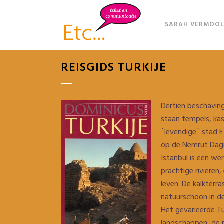
SARAH VERMOOL
REISGIDS TURKIJE
Dertien beschaving
staan tempels, kas
`levendige´ stad 
op de Nemrut Dagi
Istanbul is een w
prachtige rivieren
leven. De kalkterr
natuurschoon in de
Het gevarieerde Tu
landschappen, de ri