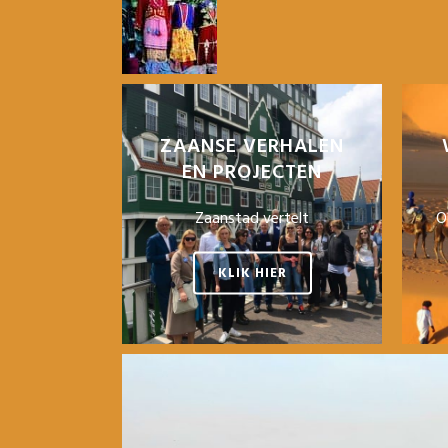
ZAANSE VERHALEN
EN PROJECTEN
Zaanstad vertelt
O
KLIK HIER