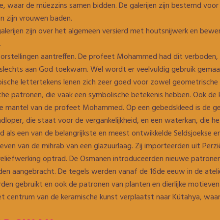
e, waar de müezzins samen bidden. De galerijen zijn bestemd voor 
en zijn vrouwen baden.
galerijen zijn over het algemeen versierd met houtsnijwerk en bew
.
voorstellingen aantreffen. De profeet Mohammed had dit verboden
slechts aan God toekwam. Wel wordt er veelvuldig gebruik gemaak
ische lettertekens lenen zich zeer goed voor zowel geometrische al
he patronen, die vaak een symbolische betekenis hebben. Ook de kle
ige mantel van de profeet Mohammed. Op een gebedskleed is de ge
ndloper, die staat voor de vergankelijkheid, en een waterkan, die he
als een van de belangrijkste en meest ontwikkelde Seldsjoekse 
ven van de mihrab van een glazuurlaag. Zij importeerden uit Perz
 reliëfwerking optrad. De Osmanen introduceerden nieuwe patronen
den aangebracht. De tegels werden vanaf de 16de eeuw in de atel
erden gebruikt en ook de patronen van planten en dierlijke motieve
het centrum van de keramische kunst verplaatst naar Kütahya, wa