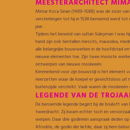
MEESTERARCHITECT MIM
Mimar Koca Sinan (1489-1588) was de zoon van Gri
versterkingen tot hij in 1538 benoemd werd tot
jaar.
Tijdens het bewind van sultan Süleyman I was h
hand zijn ook tientallen mescits, mausolea, med
alle belangrijke bouwwerken in de hoofdstad on
nieuwe elementen toe. Zijn twee mooiste werken 
ontwerpen van nieuwe moskeeën.
Kenmerkend voor zijn bouwstijl is het element va
neerzetten waar de koepel er gewichtsloos uit mo
buitenzijde versterkt. Vaak waren de moskeeën 
LEGENDE VAN DE TROJA
De beroemde legende begint bij de bruiloft van 
tweedracht. Zij kwam echter toch en veroorzaa
werpen. Daar drie godinnen aanspraak deden op 
Afrodite, de godin der liefde, daar zij hem beloo