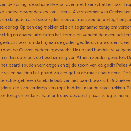
van de koning, de schone Helena, over met haar schatten naar Tr
oze andere bewonderaars van Helena. Alle stammen van Griekenlan
en de goden aan beide zijden meevochten, zou de oorlog tien jaa
eze oorlog. Op een dag trokken zij zich zogenaamd terug om verde
ichtig en daarna uitgelaten het terrein en vonden daar een achter
j gevlucht was, omdat hij aan de goden geofferd zou worden. Over 
 toorn de Grieken hadden opgewekt. Het paard hadden ze volgen
en en hierdoor ook de bescherming van Athena zouden genieten. De
et paard zouden vernietigen en zij de toorn van de godin Pallas A
val en haalden het paard via een gat in de muur naar binnen. De 
de achtergebleven Griek de buik van het paard, waaruit 35 Griekse 
jders, die zich verderop verstopt hadden, naar de stad trokken. Bi
r terug en ondanks haar ontrouw besloot hij haar terug te nemen.