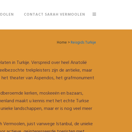
MOOLEN
CONTACT SARAH VERMOOLEN
Home
>
Reisgids Turkije
en in Turkije. Verspreid over heel Anatolië
elbezochte trekpleisters zijn de antieke, maar
e, het theater van Aspendos, het grafmonument
reldberoemde kerken, moskeeën en bazaars,
innenland maakt u kennis met het echte Turkse
 unieke landschappen, maar er is nog veel meer
rah Vermoolen, juist vanwege Istanbul, de unieke
 voor actieve, geïnteresseerde toeristen met