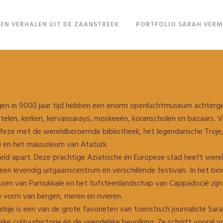
EN VERHALEN UIT DE ZAANSTREEK
PORTFOLIO SARAH VER
en in 9000 jaar tijd hebben een enorm openluchtmuseum achtergelat
telen, kerken, kervansarays, moskeeën, koranscholen en bazaars. Ve
Efeze met de wereldberoemde bibliotheek, het legendarische Troj
 en het mausoleum van Atatürk.
ereld apart. Deze prachtige Aziatische én Europese stad heeft we
, een levendig uitgaanscentrum en verschillende festivals. In het b
assen van Pamukkale en het tufsteenlandschap van Cappadocië zijn
 vorm van bergen, meren en rivieren.
rkije is een van de grote favorieten van toeristisch journaliste Sa
jke cultuurhistorie én de vriendelijke bevolking. Ze schrijft vooral