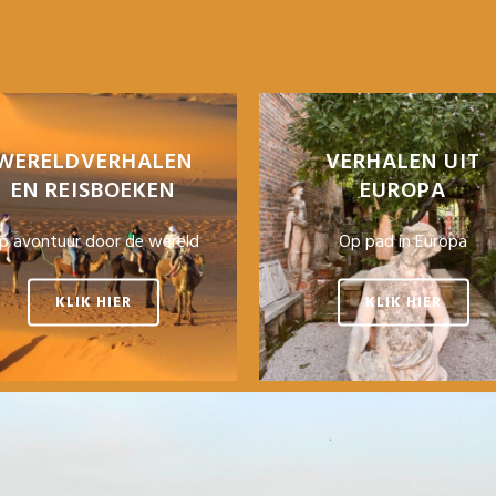
WERELDVERHALEN
VERHALEN UIT
EN REISBOEKEN
EUROPA
p avontuur door de wereld
Op pad in Europa
KLIK HIER
KLIK HIER