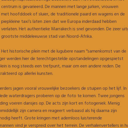
centrum is gevarieerd. De mannen met lange jurken, vrouwen
met hoofddoek of sluier, de traditionele paard en wagens en de
piepkleine taxi’s laten zien dat we Europa inderdaad hebben
verlaten. Het authentieke Marrakech is snel gevonden. De zeer u
grootste middeleeuwse stad van Noord-Afrika.
Het historische plein met de lugubere naam “samenkomst van de
eger werden hier de terechtgestelde opstandelingen opgespietst
lein is nog steeds een trefpunt, maar om een andere reden. De
akteerd op allerlei kunsten.
ders jagen vooral vrouwelijke bezoekers de stuipen op het lijf. In
klede waterdragers proberen op de foto te komen. Twee jongens
eding voeren dansjes op. De acts zijn kort en fotogeniek. Menig
middellijk zijn camera en reageert verbaasd als hij daarna zijn
odig heeft. Grote kringen met ademloos luisterende
nnen vind je verspreid over het terrein. De verhalenvertellers in