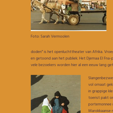
Foto: Sarah Vermoolen
doden” is het openluchttheater van Afrika. Vro
en getoond aan het publiek. Het Djemaa El Fna-p
vele bezoekers worden hier al een eeuw lang getr
Slangenbezweer
vol ornaat ge
in grappige kl
toerist pakt on
portemonnee n
Marokkaanse ma