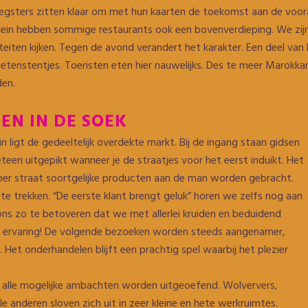
gsters zitten klaar om met hun kaarten de toekomst aan de vooral
ein hebben sommige restaurants ook een bovenverdieping. We zijn 
viteiten kijken. Tegen de avond verandert het karakter. Een deel va
 etenstentjes. Toeristen eten hier nauwelijks. Des te meer Marok
en.
EN IN DE SOEK
in ligt de gedeeltelijk overdekte markt. Bij de ingang staan gidsen
en uitgepikt wanneer je de straatjes voor het eerst induikt. Het
 per straat soortgelijke producten aan de man worden gebracht.
te trekken. “De eerste klant brengt geluk” horen we zelfs nog aan
ns zo te betoveren dat we met allerlei kruiden en beduidend
e ervaring! De volgende bezoeken worden steeds aangenamer,
Het onderhandelen blijft een prachtig spel waarbij het plezier
 alle mogelijke ambachten worden uitgeoefend. Wolververs,
 anderen sloven zich uit in zeer kleine en hete werkruimtes.