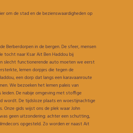
nier om de stad en de bezienswaardigheden op
de Berberdorpen in de bergen. De sfeer, mensen
 tocht naar Ksar Ait Ben Haddou bij
en slecht functionerende auto moeten we eerst
rsterkte, lemen dorpjes die tegen de
n Haddou, een dorp dat langs een karavaanroute
komen. We bezoeken het lemen paleis van
s leiden. De nabije omgeving met stoffige
d wordt. De tijdsloze plaats en woestijnachtige
ms. Onze gids wijst ons de plek waar John
m was geen uitzondering: achter een schutting,
 filmdecors opgesteld. Zo worden er naast Ait