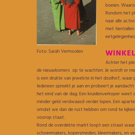
boeien. Waarze
Rondom het pl
naar alle acti
met tientallen
eetgelegenhed
Foto: Sarah Vermoolen
WINKEL
Achter het ple
de nieuwkomers op te wachten. Je wordt er mete
is een drukte van jewelste in het doolhof, waar
Iedereen spreekt je aan en probeert je aandacht 
het eind van de dag. Een kruidenverkoper weet o
minder geld verdwaasd verder lopen. Een apart
omdat we dan de rust hebben om rond te kijken. 
voorop staat.
Rond de overdekte markt loopt een straat waar
schoenmakers, kopersmeden, kleermakers, en vele