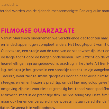
e aandacht.
erdeel worden van de rijdende mensenmenigte. Een erg leuke ma
FILMOASE OUARZAZATE
Vanuit Marrakech ondernemen we verschillende dagtochten naar 
en landschappen ogen compleet anders. Het hoogtepunt vormt de
Ouarzazate, een stadje aan de rand van de steenwoestijn. Met e
de lange tocht door de bergen ondernemen. Het uitzicht op de ve
heuvelhellingen zijn aangebouwd, is prachtig. In het hete Ait Be
lag, bekruipt je het gevoel in een sprookje terecht te zijn aange
Taourirt, waar talloze smalle gangetjes door en naar kleine ruimte
steegjes en lemen huizen is prachtig, omdat hier nog volop geleef
omgeving zijn niet voor niets regelmatig het toneel voor speelfil
Malkovich stierf in de prachtige film The Sheltering Sky. Deze fil
maar ook her en der verspreid in de woestijn, staan verschillende
tor. De arena is in volle opbouw.