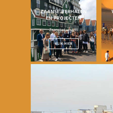
ZAANSE VERHALEN
EN PROJECTEN
Zaanstad vertelt
O
KLIK HIER