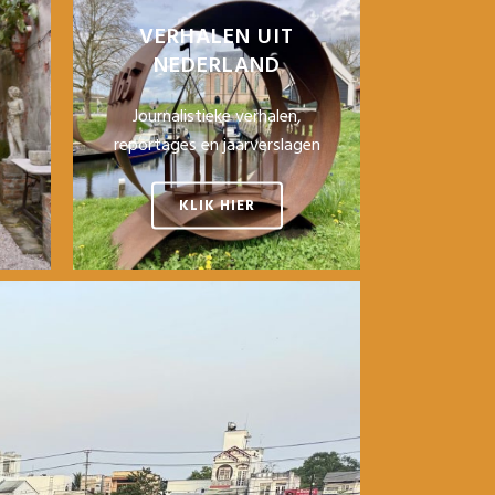
VERHALEN UIT
NEDERLAND
Journalistieke verhalen,
reportages en jaarverslagen
KLIK HIER