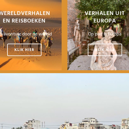
WERELDVERHALEN
VERHALEN UIT
EN REISBOEKEN
EUROPA
p avontuur door de wereld
Op pad in Europa
KLIK HIER
KLIK HIER