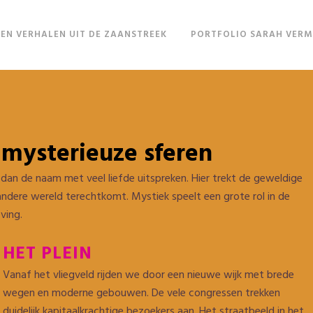
EN VERHALEN UIT DE ZAANSTREEK
PORTFOLIO SARAH VER
mysterieuze sferen
dan de naam met veel liefde uitspreken. Hier trekt de geweldige
dere wereld terechtkomt. Mystiek speelt een grote rol in de
ving.
HET PLEIN
Vanaf het vliegveld rijden we door een nieuwe wijk met brede
wegen en moderne gebouwen. De vele congressen trekken
duidelijk kapitaalkrachtige bezoekers aan. Het straatbeeld in het