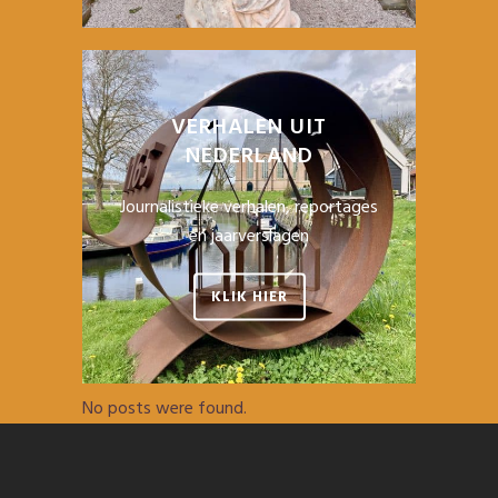
VERHALEN UIT
NEDERLAND
Journalistieke verhalen, reportages
en jaarverslagen
KLIK HIER
No posts were found.