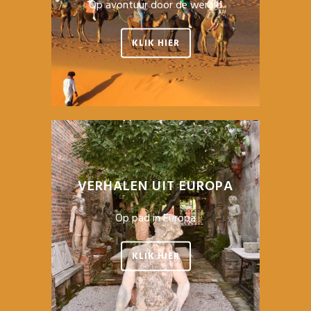
Op avontuur door de wereld
KLIK HIER
VERHALEN UIT EUROPA
Op pad in Europa
KLIK HIER