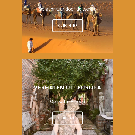
Op avontuur door de wereld
KLIK HIER
VERHALEN UIT EUROPA
Op pad in Europa
KLIK HIER