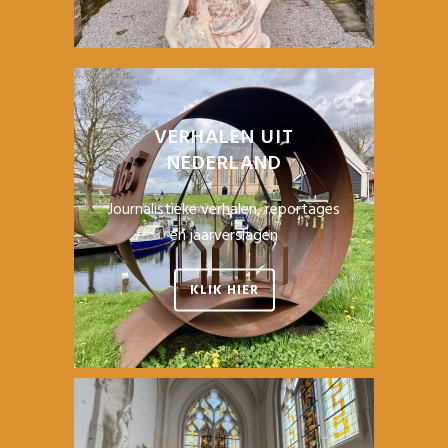
VERHALEN UIT
NEDERLAND
Journalistieke verhalen, reportages
en jaarverslagen
KLIK HIER